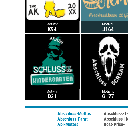
Motivnr.
Motivnr.
K94
J164
Motivnr.
Motivnr.
D31
G177
Abschluss-Mottos
Abschluss-T-
Abschluss-Fahrt
Abschluss-H
Abi-Mottos
Best-Price-