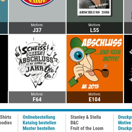
Motivnr.
Motivnr.
J37
L55
Motivnr.
Motivnr.
F64
E104
Shirts
Onlinebestellung
Stanley & Stella
Druckp
oodies
Katalog bestellen
B&C
Motive
Muster bestellen
Fruit of the Loom
Druckp