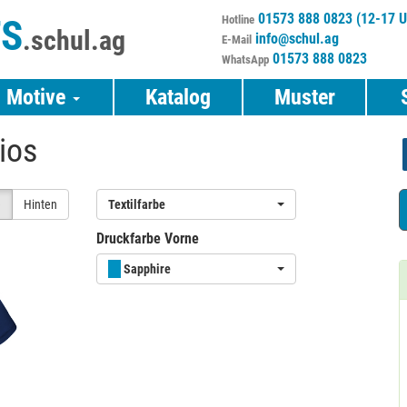
01573 888 0823 (12-17 U
TS
Hotline
.schul.ag
info@schul.ag
E-Mail
01573 888 0823
WhatsApp
Motive
Katalog
Muster
ios
e
Hinten
Textilfarbe
Druckfarbe Vorne
Sapphire