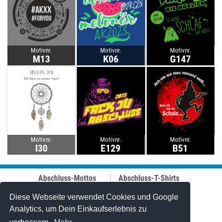
Motivnr.
Motivnr.
Motivnr.
M13
K06
G147
Motivnr.
Motivnr.
Motivnr.
I30
E129
B51
Abschluss-Mottos
Abschluss-T-Shirts
Abschluss-Fahrt
Abschluss-Hoodies
Abi-Mottos
Best-Price-
Diese Webseite verwendet Cookies und Google
Lehrer-Motive
Abschlussshirts
Analytics, um Dein Einkaufserlebnis zu
Best of 2006-2025
Polo-Shirts