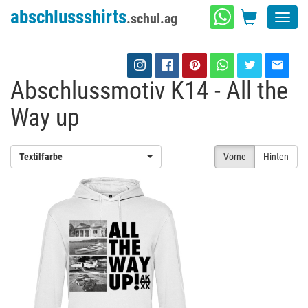
abschlussshirts
.schul.ag
Toggl
navig
Abschlussmotiv K14 - All the
Way up
Textilfarbe
Vorne
Hinten