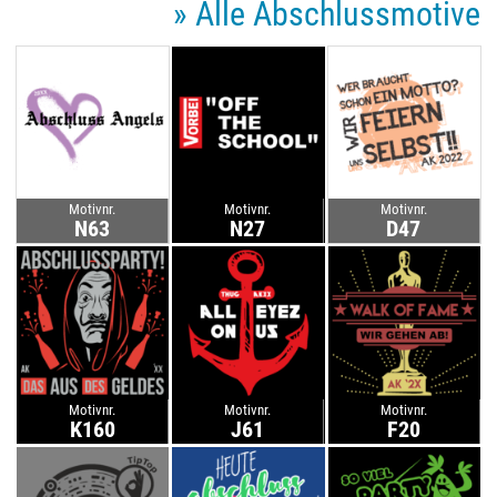
» Alle Abschlussmotive
Motivnr.
Motivnr.
Motivnr.
N63
N27
D47
Motivnr.
Motivnr.
Motivnr.
K160
J61
F20