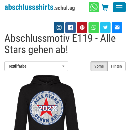
abschlussshirts
.schul.ag
Toggl
navig
Abschlussmotiv E119 - Alle
Stars gehen ab!
Textilfarbe
Vorne
Hinten