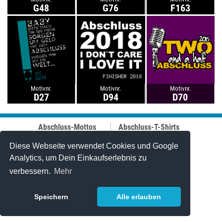
G48
G76
F163
Motivnr.
Motivnr.
Motivnr.
D27
D94
D70
Abschluss-Mottos
Abschluss-T-Shirts
Abschluss-Fahrt
Abschluss-Hoodies
Abi-Mottos
Best-Price-
Diese Webseite verwendet Cookies und Google
Lehrer-Motive
Abschlussshirts
Analytics, um Dein Einkaufserlebnis zu
Best of 2006-2025
Polo-Shirts
verbessern.
Mehr
Online-Designer
Tanktops
Caps
Stuff & Bändchen
Speichern
Alle erlauben
Jutetaschen