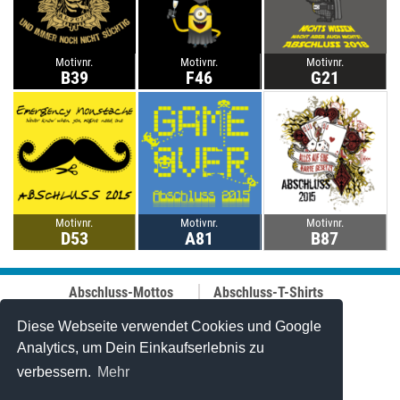
Motivnr.
Motivnr.
Motivnr.
B39
F46
G21
Motivnr.
Motivnr.
Motivnr.
D53
A81
B87
Abschluss-Mottos
Abschluss-T-Shirts
Abschluss-Fahrt
Abschluss-Hoodies
Abi-Mottos
Best-Price-
Diese Webseite verwendet Cookies und Google
Lehrer-Motive
Abschlussshirts
Analytics, um Dein Einkaufserlebnis zu
Best of 2006-2025
Polo-Shirts
verbessern.
Mehr
Online-Designer
Tanktops
Caps