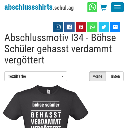
abschlussshirts
.schul.ag
Toggl
navig
Abschlussmotiv I34 - Böhse
Schüler gehasst verdammt
vergöttert
Textilfarbe
Vorne
Hinten