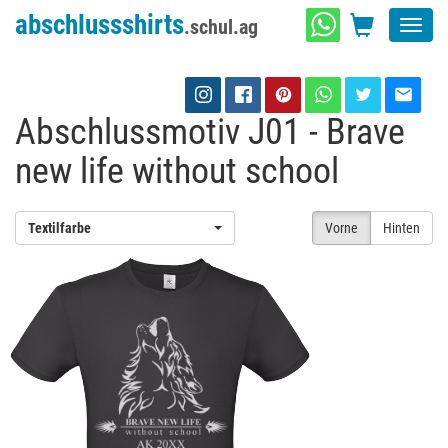
abschlussshirts
.schul.ag
Toggl
navig
Abschlussmotiv J01 - Brave
new life without school
Textilfarbe
Vorne
Hinten