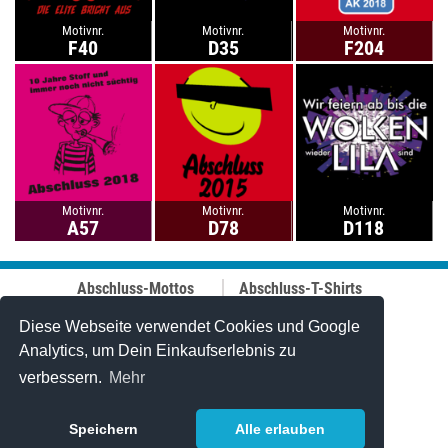
Motivnr.
Motivnr.
Motivnr.
F40
D35
F204
Motivnr.
Motivnr.
Motivnr.
A57
D78
D118
Abschluss-Mottos
Abschluss-T-Shirts
Abschluss-Fahrt
Abschluss-Hoodies
Abi-Mottos
Best-Price-
Diese Webseite verwendet Cookies und Google
Lehrer-Motive
Abschlussshirts
Analytics, um Dein Einkaufserlebnis zu
Best of 2006-2025
Polo-Shirts
verbessern.
Mehr
Online-Designer
Tanktops
Caps
Stuff & Bändchen
Speichern
Alle erlauben
Jutetaschen