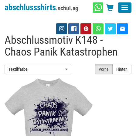
abschlussshirts
.schul.ag
Toggl
navig
Abschlussmotiv K148 -
Chaos Panik Katastrophen
Textilfarbe
Vorne
Hinten