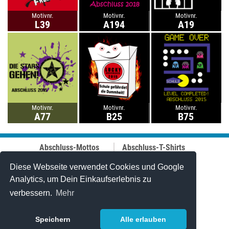
Motivnr.
Motivnr.
Motivnr.
L39
A194
A19
Motivnr.
Motivnr.
Motivnr.
A77
B25
B75
Abschluss-Mottos
Abschluss-T-Shirts
Abschluss-Fahrt
Abschluss-Hoodies
Abi-Mottos
Best-Price-
Diese Webseite verwendet Cookies und Google
Lehrer-Motive
Abschlussshirts
Analytics, um Dein Einkaufserlebnis zu
Best of 2006-2025
Polo-Shirts
verbessern.
Mehr
Online-Designer
Tanktops
Caps
Stuff & Bändchen
Speichern
Alle erlauben
Jutetaschen