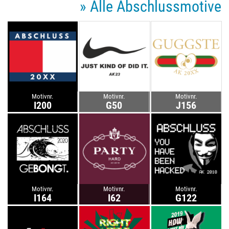
» Alle Abschlussmotive
Motivnr.
Motivnr.
Motivnr.
I200
G50
J156
Motivnr.
Motivnr.
Motivnr.
I164
I62
G122