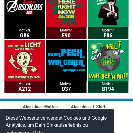
Motivnr.
Motivnr.
Motivnr.
G86
E90
F86
Motivnr.
Motivnr.
Motivnr.
A212
D37
B194
Abschluss-Mottos
Abschluss-T-Shirts
Abschluss-Fahrt
Abschluss-Hoodies
Abi-Mottos
Best-Price-
Diese Webseite verwendet Cookies und Google
Lehrer-Motive
Abschlussshirts
Analytics, um Dein Einkaufserlebnis zu
Best of 2006-2025
Polo-Shirts