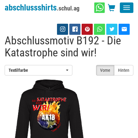
abschlussshirts
.schul.ag
Toggl
navig
Abschlussmotiv B192 - Die
Katastrophe sind wir!
Textilfarbe
Vorne
Hinten