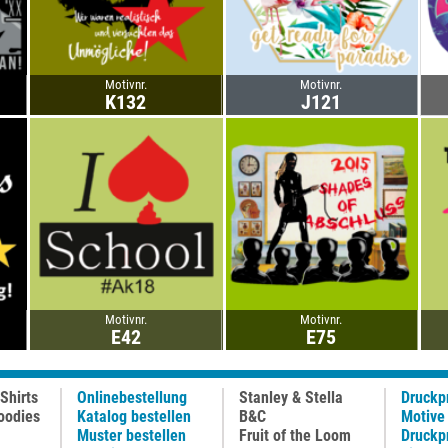
Motivnr.
Motivnr.
K132
J121
Motivnr.
Motivnr.
E42
E75
Shirts
Onlinebestellung
Stanley & Stella
Druckp
oodies
Katalog bestellen
B&C
Motive
Muster bestellen
Fruit of the Loom
Druckp