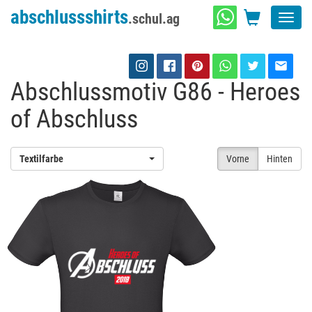
abschlussshirts
.schul.ag
Toggl
navig
Abschlussmotiv G86 - Heroes
of Abschluss
Textilfarbe
Vorne
Hinten