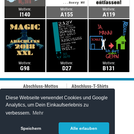
Motivnr.
Motivnr.
Motivnr.
I140
A155
A119
Motivnr.
Motivnr.
Motivnr.
G98
D27
B131
Abschluss-Mottos
Abschluss-T-Shirts
Abschluss-Fahrt
Abschluss-Hoodies
Abi-Mottos
Best-Price-
Diese Webseite verwendet Cookies und Google
Lehrer-Motive
Abschlussshirts
Analytics, um Dein Einkaufserlebnis zu
Best of 2006-2025
Polo-Shirts
verbessern.
Mehr
Online-Designer
Tanktops
Caps
Stuff & Bändchen
Speichern
Alle erlauben
Jutetaschen