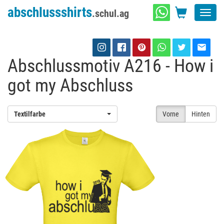
abschlussshirts
.schul.ag
Toggl
navig
Abschlussmotiv A216 - How i
got my Abschluss
Textilfarbe
Vorne
Hinten