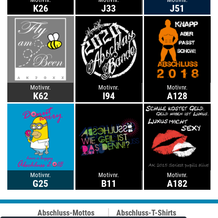
K26
J33
J51
Motivnr.
Motivnr.
Motivnr.
K62
I94
A128
Motivnr.
Motivnr.
Motivnr.
G25
B11
A182
Abschluss-Mottos
Abschluss-T-Shirts