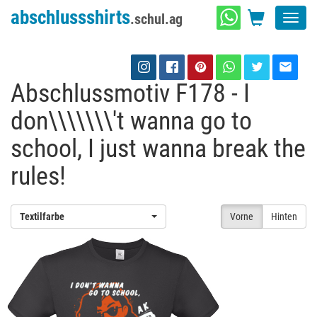
abschlussshirts
.schul.ag
Toggl
navig
Abschlussmotiv F178 - I
don\\\\\\\'t wanna go to
school, I just wanna break the
rules!
Textilfarbe
Vorne
Hinten