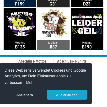
F159
G31
D23
Motivnr.
Motivnr.
Motivnr.
B135
B87
B190
Abschluss-Mottos
Abschluss-T-Shirts
Abschluss-Fahrt
Abschluss-Hoodies
Abi-Mottos
Best-Price-
Diese Webseite verwendet Cookies und Google
Lehrer-Motive
Abschlussshirts
Analytics, um Dein Einkaufserlebnis zu
Best of 2006-2025
Polo-Shirts
verbessern.
Mehr
Online-Designer
Tanktops
Caps
Stuff & Bändchen
Speichern
Alle erlauben
Jutetaschen