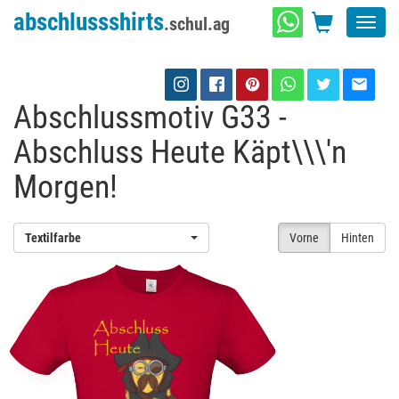
abschlussshirts
.schul.ag
Toggl
navig
Abschlussmotiv G33 -
Abschluss Heute Käpt\\\'n
Morgen!
Textilfarbe
Vorne
Hinten