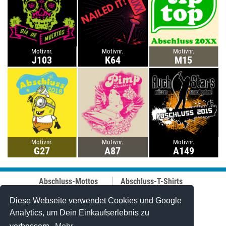
Motivnr.
Motivnr.
Motivnr.
J103
K64
M15
Motivnr.
Motivnr.
Motivnr.
G27
A87
A149
Abschluss-Mottos
Abschluss-T-Shirts
Abschluss-Fahrt
Abschluss-Hoodies
Abi-Mottos
Best-Price-
Diese Webseite verwendet Cookies und Google
Lehrer-Motive
Abschlussshirts
Analytics, um Dein Einkaufserlebnis zu
Best of 2006-2025
Polo-Shirts