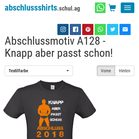
abschlussshirts
.schul.ag
Toggl
navig
Abschlussmotiv A128 -
Knapp aber passt schon!
Textilfarbe
Vorne
Hinten