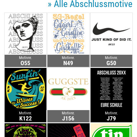
» Alle Abschlussmotive
Motivnr.
Motivnr.
Motivnr.
O55
N49
G50
Motivnr.
Motivnr.
Motivnr.
K122
J156
J79