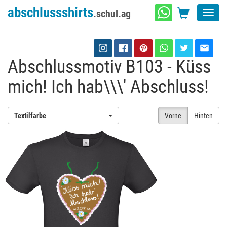
abschlussshirts
.schul.ag
Toggl
navig
Abschlussmotiv B103 - Küss
mich! Ich hab\\\' Abschluss!
Textilfarbe
Vorne
Hinten