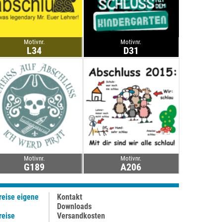
Motivnr.
Motivnr.
L34
D31
Motivnr.
Motivnr.
G189
A206
reise eigene
Kontakt
Downloads
reise
Versandkosten