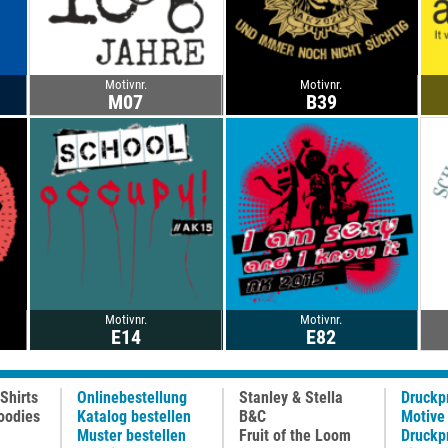
Motivnr.
Motivnr.
M07
B39
Motivnr.
Motivnr.
E14
E82
Shirts
Onlinebestellung
Stanley & Stella
Druckp
oodies
Katalog bestellen
B&C
Motive
Muster bestellen
Fruit of the Loom
Druckp