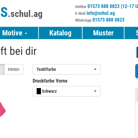
01573 888 0823 (12-17 U
TS
Hotline
.schul.ag
info@schul.ag
E-Mail
01573 888 0823
WhatsApp
Motive
Katalog
Muster
t bei dir
e
Hinten
Textilfarbe
Druckfarbe Vorne
Schwarz