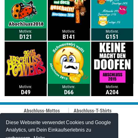
Motivnr.
Motivnr.
Motivnr.
D121
B141
G151
Motivnr.
Motivnr.
Motivnr.
D49
D66
A204
Abschluss-Mottos
Abschluss-T-Shirts
Abschluss-Fahrt
Abschluss-Hoodies
Abi-Mottos
Best-Price-
Diese Webseite verwendet Cookies und Google
Lehrer-Motive
Abschlussshirts
Analytics, um Dein Einkaufserlebnis zu
Best of 2006-2025
Polo-Shirts