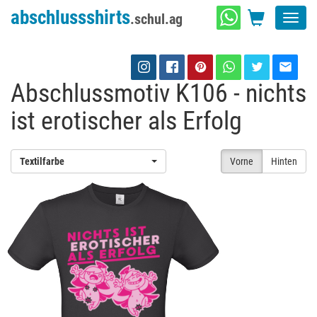
abschlussshirts
.schul.ag
Toggl
navig
Abschlussmotiv K106 - nichts
ist erotischer als Erfolg
Textilfarbe
Vorne
Hinten