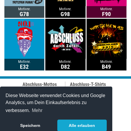
Motivnr.
Motivnr.
Motivnr.
G78
G98
F90
Motivnr.
Motivnr.
Motivnr.
E32
D82
B49
Abschluss-Mottos
Abschluss-T-Shirts
Abschluss-Fahrt
Abschluss-Hoodies
Abi-Mottos
Best-Price-
Diese Webseite verwendet Cookies und Google
Lehrer-Motive
Abschlussshirts
Analytics, um Dein Einkaufserlebnis zu
Best of 2006-2025
Polo-Shirts
verbessern.
Mehr
Online-Designer
Tanktops
Caps
Stuff & Bändchen
Speichern
Alle erlauben
Jutetaschen