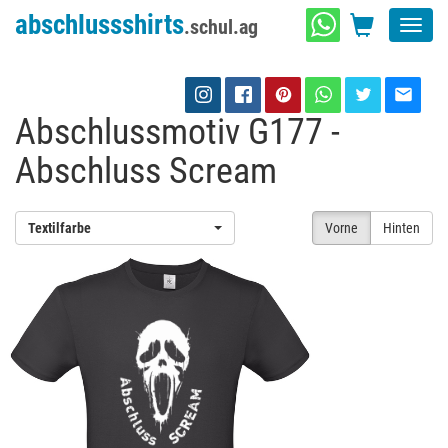
abschlussshirts
.schul.ag
Toggl
navig
Abschlussmotiv G177 -
Abschluss Scream
Textilfarbe
Vorne
Hinten