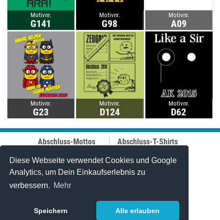
Motivnr.
Motivnr.
Motivnr.
G141
G98
A09
Motivnr.
Motivnr.
Motivnr.
G23
D124
D62
Abschluss-Mottos
Abschluss-T-Shirts
Abschluss-Fahrt
Abschluss-Hoodies
Abi-Mottos
Best-Price-
Diese Webseite verwendet Cookies und Google
Lehrer-Motive
Abschlussshirts
Analytics, um Dein Einkaufserlebnis zu
Best of 2006-2025
Polo-Shirts
verbessern.
Mehr
Online-Designer
Tanktops
Caps
Stuff & Bändchen
Speichern
Alle erlauben
Jutetaschen