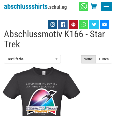
abschlussshirts
.schul.ag
Toggl
navig
Abschlussmotiv K166 - Star
Trek
Textilfarbe
Vorne
Hinten