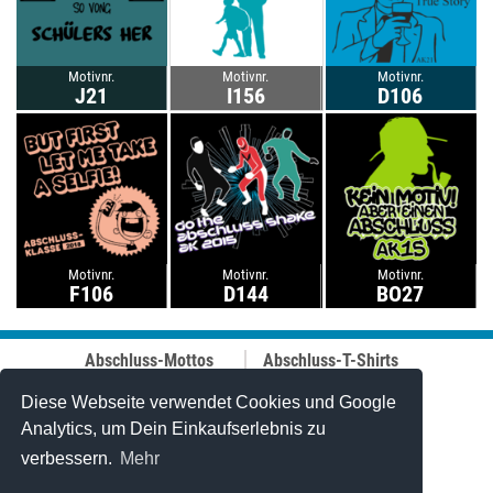
Motivnr.
Motivnr.
Motivnr.
J21
I156
D106
Motivnr.
Motivnr.
Motivnr.
F106
D144
BO27
Abschluss-Mottos
Abschluss-T-Shirts
Abschluss-Fahrt
Abschluss-Hoodies
Abi-Mottos
Best-Price-
Diese Webseite verwendet Cookies und Google
Lehrer-Motive
Abschlussshirts
Analytics, um Dein Einkaufserlebnis zu
Best of 2006-2025
Polo-Shirts
verbessern.
Mehr
Online-Designer
Tanktops
Caps