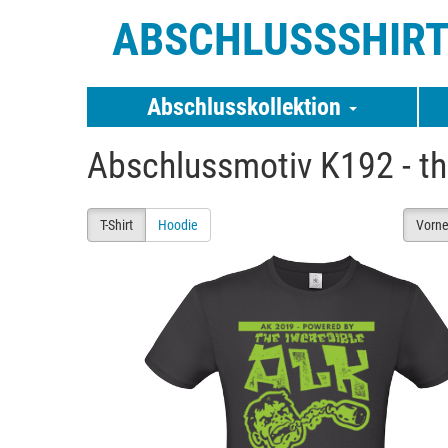
ABSCHLUSSSHIR
Abschlusskollektion
Abschlussmotiv K192 - the
T-Shirt
Hoodie
Vorn