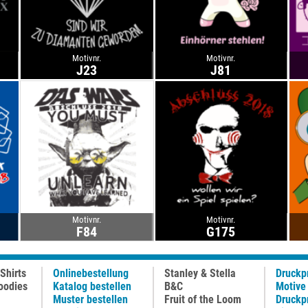
Motivnr.
Motivnr.
J23
J81
Motivnr.
Motivnr.
F84
G175
Shirts
Onlinebestellung
Stanley & Stella
Druckp
oodies
Katalog bestellen
B&C
Motive
Muster bestellen
Fruit of the Loom
Druckp