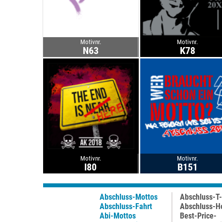
Motivnr.
Motivnr.
N63
K78
Motivnr.
Motivnr.
I80
B151
Abschluss-Mottos
Abschluss-T-
Abschluss-Fahrt
Abschluss-H
Abi-Mottos
Best-Price-