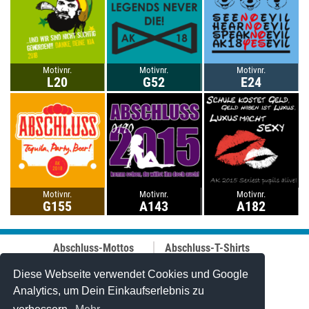
Motivnr.
Motivnr.
Motivnr.
L20
G52
E24
Motivnr.
Motivnr.
Motivnr.
G155
A143
A182
Abschluss-Mottos
Abschluss-T-Shirts
Abschluss-Fahrt
Abschluss-Hoodies
Abi-Mottos
Best-Price-
Diese Webseite verwendet Cookies und Google
Lehrer-Motive
Abschlussshirts
Analytics, um Dein Einkaufserlebnis zu
Best of 2006-2025
Polo-Shirts