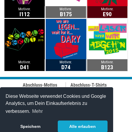
Motivnr.
Motivnr.
Motivnr.
I112
B175
E90
Motivnr.
Motivnr.
Motivnr.
D41
D74
B123
Abschluss-Mottos
Abschluss-T-Shirts
Abschluss-Fahrt
Abschluss-Hoodies
Abi-Mottos
Best-Price-
Diese Webseite verwendet Cookies und Google
Lehrer-Motive
Abschlussshirts
Analytics, um Dein Einkaufserlebnis zu
Best of 2006-2025
Polo-Shirts
verbessern.
Mehr
Online-Designer
Tanktops
Caps
Stuff & Bändchen
Speichern
Alle erlauben
Jutetaschen