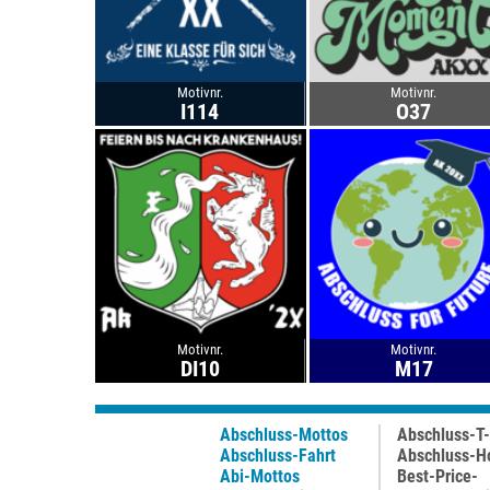
Motivnr.
Motivnr.
I114
O37
Motivnr.
Motivnr.
DI10
M17
Abschluss-Mottos
Abschluss-T-
Abschluss-Fahrt
Abschluss-H
Abi-Mottos
Best-Price-