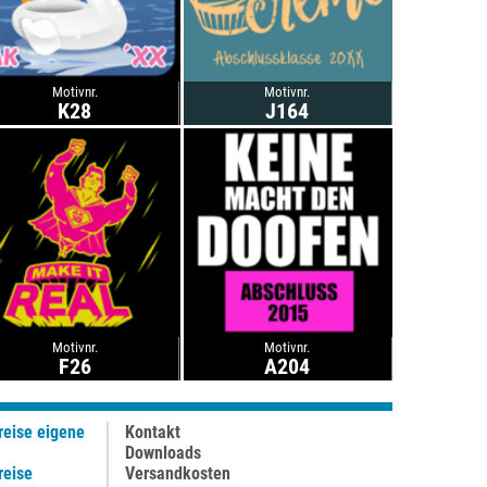
Motivnr.
Motivnr.
K28
J164
Motivnr.
Motivnr.
F26
A204
reise eigene
Kontakt
Downloads
reise
Versandkosten