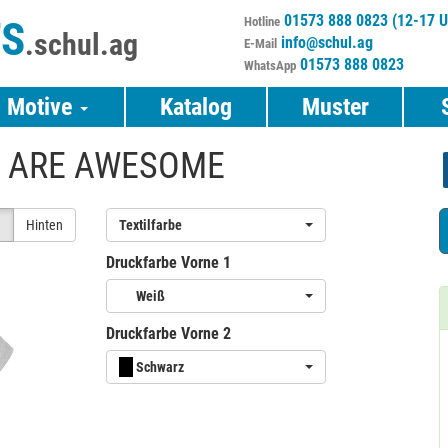
01573 888 0823 (12-17 U
TS
Hotline
.schul.ag
info@schul.ag
E-Mail
01573 888 0823
WhatsApp
Motive
Katalog
Muster
WE ARE AWESOME
e
Hinten
Textilfarbe
Druckfarbe Vorne 1
Weiß
Druckfarbe Vorne 2
Schwarz