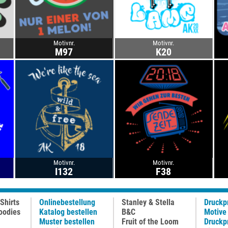
Motivnr.
Motivnr.
M97
K20
Motivnr.
Motivnr.
I132
F38
Shirts
Onlinebestellung
Stanley & Stella
Druckp
oodies
Katalog bestellen
B&C
Motive
Muster bestellen
Fruit of the Loom
Druckp