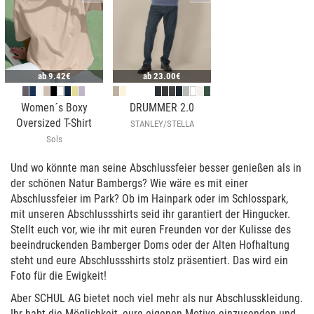
ab
9.42€
ab
23.00€
Women´s Boxy
DRUMMER 2.0
Oversized T-Shirt
STANLEY/STELLA
Sols
Und wo könnte man seine Abschlussfeier besser genießen als in
der schönen Natur Bambergs? Wie wäre es mit einer
Abschlussfeier im Park? Ob im Hainpark oder im Schlosspark,
mit unseren Abschlussshirts seid ihr garantiert der Hingucker.
Stellt euch vor, wie ihr mit euren Freunden vor der Kulisse des
beeindruckenden Bamberger Doms oder der Alten Hofhaltung
steht und eure Abschlussshirts stolz präsentiert. Das wird ein
Foto für die Ewigkeit!
Aber SCHUL AG bietet noch viel mehr als nur Abschlusskleidung.
Ihr habt die Möglichkeit, eure eigenen Motive einzusenden und