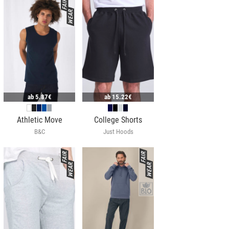
ab
5.87€
ab
15.22€
Athletic Move
College Shorts
B&C
Just Hoods