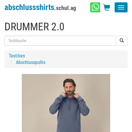
abschlussshirts
.schul.ag
Toggl
navig
DRUMMER 2.0
Textilien
Abschlusspullis
Previous
Next