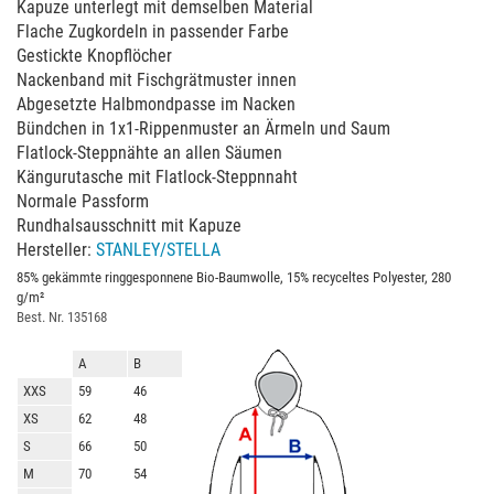
Kapuze unterlegt mit demselben Material
Flache Zugkordeln in passender Farbe
Gestickte Knopflöcher
Nackenband mit Fischgrätmuster innen
Abgesetzte Halbmondpasse im Nacken
Bündchen in 1x1-Rippenmuster an Ärmeln und Saum
Flatlock-Steppnähte an allen Säumen
Kängurutasche mit Flatlock-Steppnnaht
Normale Passform
Rundhalsausschnitt mit Kapuze
Hersteller:
STANLEY/STELLA
85% gekämmte ringgesponnene Bio-Baumwolle, 15% recyceltes Polyester, 280
g/m²
Best. Nr. 135168
A
B
XXS
59
46
XS
62
48
S
66
50
M
70
54