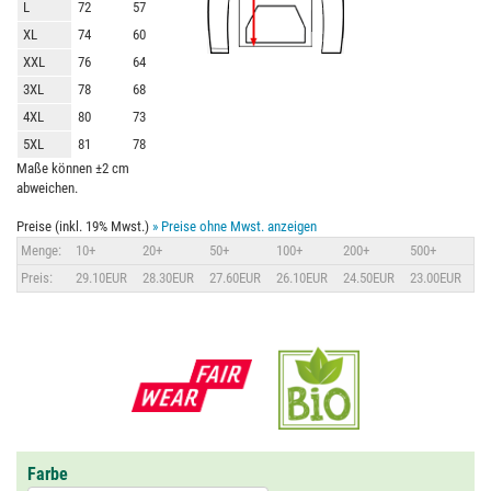
L
72
57
XL
74
60
XXL
76
64
3XL
78
68
4XL
80
73
5XL
81
78
Maße können ±2 cm
abweichen.
Preise (inkl. 19% Mwst.)
» Preise ohne Mwst. anzeigen
Menge:
10+
20+
50+
100+
200+
500+
Preis:
29.10EUR
28.30EUR
27.60EUR
26.10EUR
24.50EUR
23.00EUR
Farbe